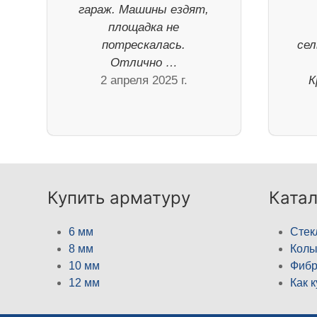
гараж. Машины ездят,
площадка не
потрескалась.
сел
Отлично …
2 апреля 2025 г.
К
Купить арматуру
Катал
6 мм
Стек
8 мм
Кол
10 мм
Фибр
12 мм
Как 