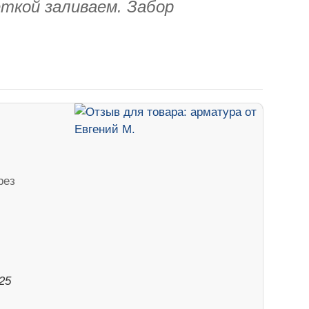
еткой заливаем. Забор
рез
025