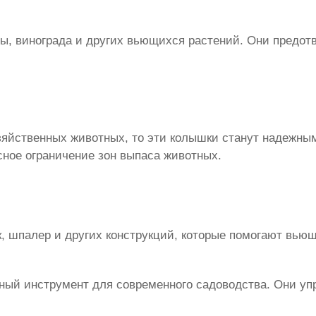
, винограда и других вьющихся растений. Они предотв
озяйственных животных, то эти колышки станут надежн
сное ограничение зон выпаса животных.
, шпалер и других конструкций, которые помогают вью
жный инструмент для современного садоводства. Они у