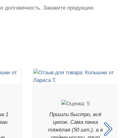
 и долговечность. Закажите продукцию
на 1
Пришли быстро, всё
ван
целое. Сама пачка
.
тяжёлая (50 шт.), а в
не
отдельности, прут