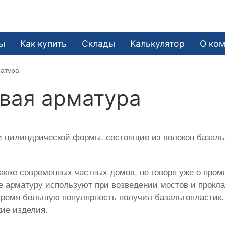
ы
Как купить
Склады
Калькулятор
О ко
матура
вая арматура
 цилиндрической формы, состоящие из волокон базаль
акже современных частных домов, не говоря уже о пр
е арматуру используют при возведении мостов и прокла
время большую популярность получил базальтопластик.
ие изделия.