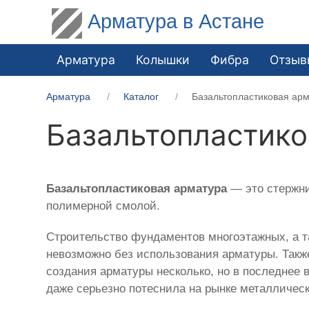
Арматура в Астане
Арматура
Колышки
Фибра
Отзыв
Арматура
Каталог
Базальтопластиковая ар
Базальтопластико
Базальтопластиковая арматура
— это стержни
полимерной смолой.
Строительство фундаментов многоэтажных, а т
невозможно без использования арматуры. Такж
создания арматуры несколько, но в последнее 
даже серьезно потеснила на рынке металлическ