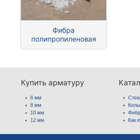
Фибра
полипропиленовая
Купить арматуру
Катал
6 мм
Стек
8 мм
Кол
10 мм
Фибр
12 мм
Как 