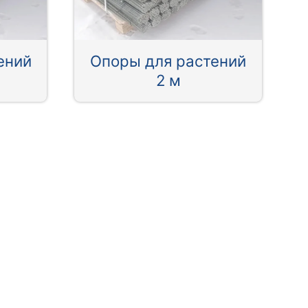
ений
Опоры для растений
2 м