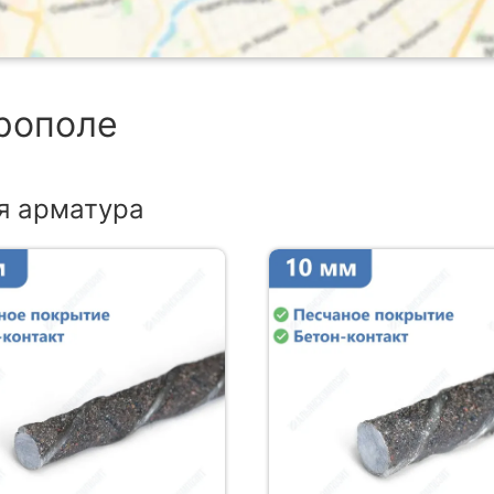
врополе
я арматура