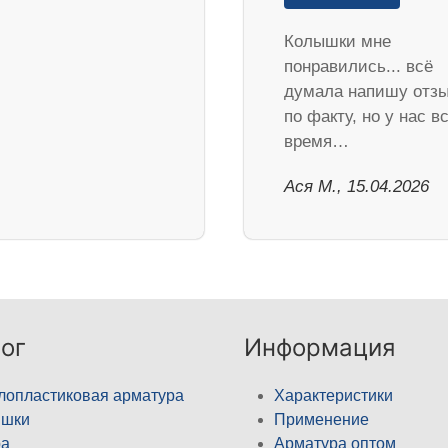
Колышки мне
понравились... всё
думала напишу отз
по факту, но у нас в
время…
Ася М., 15.04.2026
ог
Информация
лопластиковая арматура
Характеристики
ышки
Применение
а
Арматура оптом