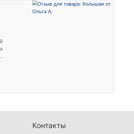
ый
ом
б…
Контакты