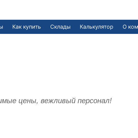
ы
Как купить
Склады
Калькулятор
О ко
имые цены, вежливый персонал!